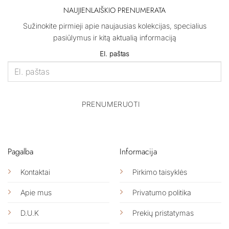
options
NAUJIENLAIŠKIO PRENUMERATA
may
be
Sužinokite pirmieji apie naujausias kolekcijas, specialius
chosen
pasiūlymus ir kitą aktualią informaciją
on
the
El. paštas
product
page
PRENUMERUOTI
Pagalba
Informacija
Kontaktai
Pirkimo taisyklės
Apie mus
Privatumo politika
D.U.K
Prekių pristatymas