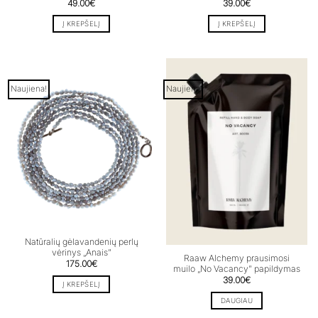
49.00
€
39.00
€
Į KREPŠELĮ
Į KREPŠELĮ
Naujiena!
Naujiena
Neturime
Natūralių gėlavandenių perlų
vėrinys „Anais”
Raaw Alchemy prausimosi
175.00
€
muilo „No Vacancy” papildymas
39.00
€
Į KREPŠELĮ
DAUGIAU