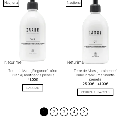
Naujiena
Naujiena
Neturime
Neturime
Terre de Mars „Elegance” kūno
Terre de Mars „Imminence”
ir rankų maitinantis pienelis
kūno ir rankų maitinantis
pienelis
41.00
€
Price
25.00
€
–
41.00
€
range:
DAUGIAU
25.00€
PASIRINKTI SAVYBES
through
41.00€
This
product
has
1
2
3
4
multiple
variants.
The