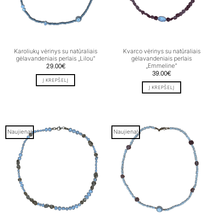
Karoliukų vėrinys su natūraliais
Kvarco vėrinys su natūraliais
gėlavandeniais perlais „Lilou”
gėlavandeniais perlais
„Emmeline”
29.00
€
39.00
€
Į KREPŠELĮ
Į KREPŠELĮ
Naujiena!
Naujiena!