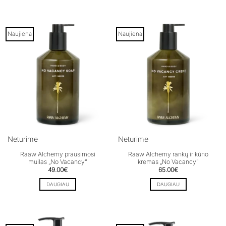
Naujiena
Naujiena
Neturime
Neturime
Raaw Alchemy prausimosi
Raaw Alchemy rankų ir kūno
muilas „No Vacancy”
kremas „No Vacancy”
49.00
€
65.00
€
DAUGIAU
DAUGIAU