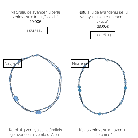
Natūralių gėlavandenių perlų
Natūralių gėlavandenių perlų
vėrinys su citrinu „Clotilde”
vėrinys su saulės akmeniu
„Rose”
49.00
€
39.00
€
Į KREPŠELĮ
Į KREPŠELĮ
Naujiena!
Naujiena!
Karoliukų vėrinys su natūraliais
Kaklo vėrinys su amazonitu
gėlavandeniais perlais „Alba”
„Delphine”