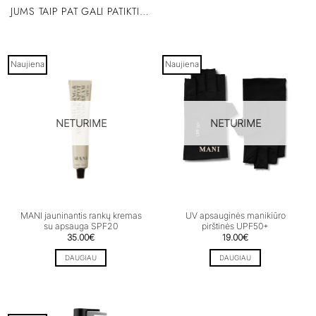
JUMS TAIP PAT GALI PATIKTI…
Naujiena
Naujiena
NETURIME
NETURIME
MANI jauninantis rankų kremas
UV apsauginės manikiūro
su apsauga SPF20
pirštinės UPF50+
35.00
€
19.00
€
DAUGIAU
DAUGIAU