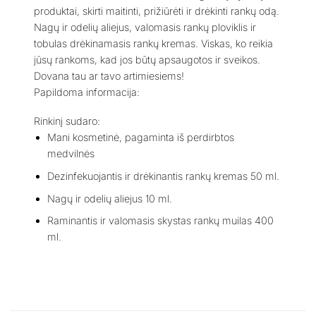
produktai, skirti maitinti, prižiūrėti ir drėkinti rankų odą.
Nagų ir odelių aliejus, valomasis rankų ploviklis ir
tobulas drėkinamasis rankų kremas. Viskas, ko reikia
jūsų rankoms, kad jos būtų apsaugotos ir sveikos.
Dovana tau ar tavo artimiesiems!
Papildoma informacija:
Rinkinį sudaro:
Mani kosmetinė, pagaminta iš perdirbtos
medvilnės
Dezinfekuojantis ir drėkinantis rankų kremas 50 ml.
Nagų ir odelių aliejus 10 ml.
Raminantis ir valomasis skystas rankų muilas 400
ml.