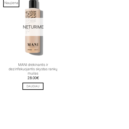
Naujiena
NETURIME
MANI drėkinantis ir
dezinfekuojantis skystas rankų
muilas
28.00
€
DAUGIAU