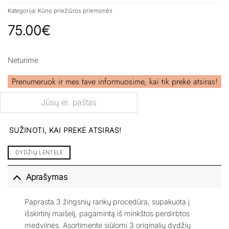
Kategorija:
Kūno priežiūros priemonės
75.00
€
Neturime
Prenumeruok ir mes tave informuosime, kai tik prekė atsiras!
SUŽINOTI, KAI PREKĖ ATSIRAS!
DYDŽIŲ LENTELĖ
Aprašymas
Paprasta 3 žingsnių rankų procedūra, supakuota į
išskirtinį maišelį, pagamintą iš minkštos perdirbtos
medvilnės. Asortimente siūlomi 3 originalių dydžių